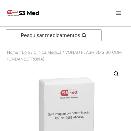
Pular
S3 Med
para
o
Conteúdo
Pesquisar medicamentos
Home
/
Loja
/
Clinica Medica
/
VONAU FLASH 8MG 30 COM
(ONDANSETRONA)