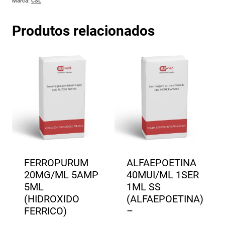
Marca:
CSL
Produtos relacionados
FERROPURUM
ALFAEPOETINA
20MG/ML 5AMP
40MUI/ML 1SER
5ML
1ML SS
(HIDROXIDO
(ALFAEPOETINA)
FERRICO)
–