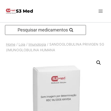
Pular
S3 Med
para
o
Conteúdo
Pesquisar medicamentos
Home
/
Loja
/
Imunologia
/
SANDOGLOBULINA PRIVIGEN 5G
(IMUNOGLOBULINA HUMANA