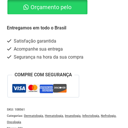
Orçamento pelo
5G
(IMUNOGLOBULINA
Whatsapp
HUMANA
Entregamos em todo o Brasil
quantidade
Satisfação garantida
Acompanhe sua entrega
Segurança na hora da sua compra
COMPRE COM SEGURANÇA
SKU:
108561
Categorias:
Dermatologia
,
Hematologia
,
Imunologia
,
Infectologia
,
Nefrologia
,
Oncologia