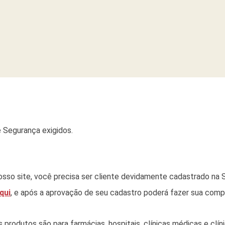
 Segurança exigidos.
sso site, você precisa ser cliente devidamente cadastrado na S
qui
, e após a aprovação de seu cadastro poderá fazer sua comp
rodutos são para farmácias, hospitais, clínicas médicas e clínic