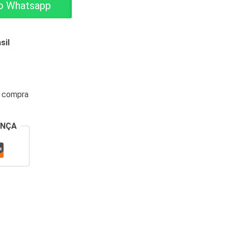
o Whatsapp
sil
a compra
ANÇA