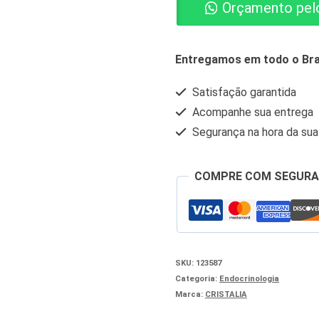
Orçamento pel
UI
PÓ
LIOF
Entregamos em todo o Bra
INJ
Satisfação garantida
+
Acompanhe sua entrega
FA
Segurança na hora da su
DILUENTE
-
COMPRE COM SEGUR
SOMATROPI
quantidade
SKU:
123587
Categoria:
Endocrinologia
Marca:
CRISTALIA