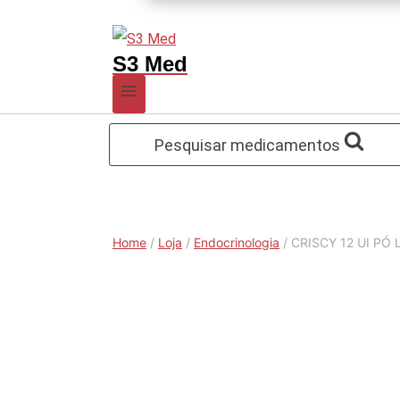
S3 Med
Pesquisar medicamentos
Home
/
Loja
/
Endocrinologia
/
CRISCY 12 UI PÓ 