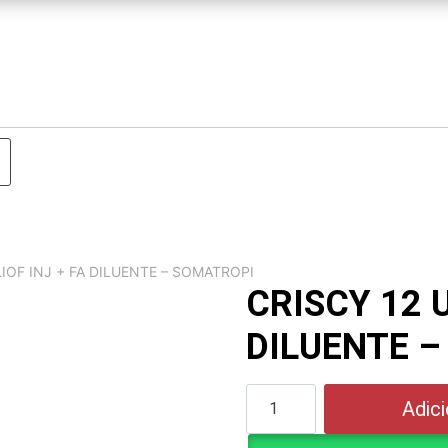
LIOF INJ + FA DILUENTE – SOMATROPI
CRISCY 12 U
DILUENTE 
CRISCY
Adici
12