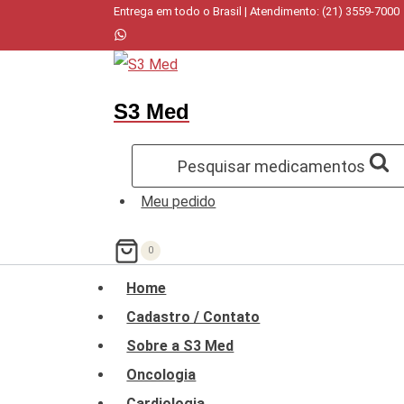
Pular
Entrega em todo o Brasil | Atendimento: (21) 3559-7000
para
o
Conteúdo
S3 Med
Pesquisar medicamentos
Meu pedido
0
Home
Cadastro / Contato
Sobre a S3 Med
Oncologia
Cardiologia