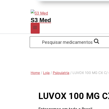
S3 Med
Pesquisar medicamentos
Home
/
Loja
/
Psiquiatria
/
LUVOX 100 MG CX C/ 
LUVOX 100 MG CX