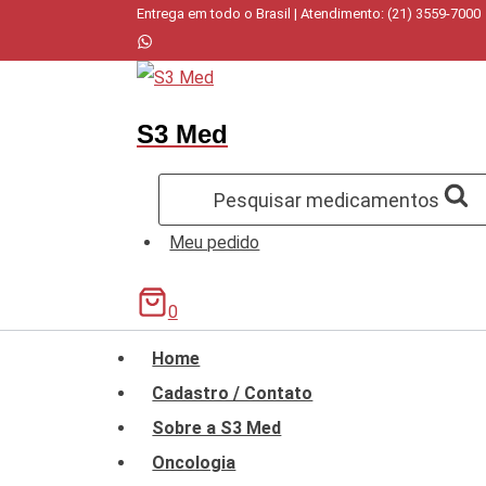
Pular
Entrega em todo o Brasil | Atendimento: (21) 3559-7000
para
o
Conteúdo
S3 Med
Pesquisar medicamentos
Meu pedido
0
Home
Cadastro / Contato
Sobre a S3 Med
Oncologia