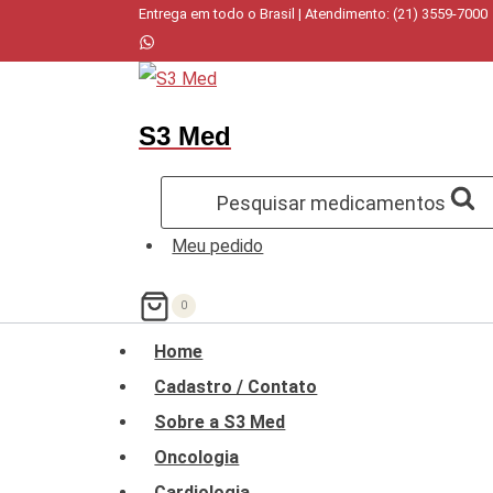
Pular
Entrega em todo o Brasil | Atendimento: (21) 3559-7000
para
o
Conteúdo
S3 Med
Pesquisar medicamentos
Meu pedido
0
Home
Cadastro / Contato
Sobre a S3 Med
Oncologia
Cardiologia