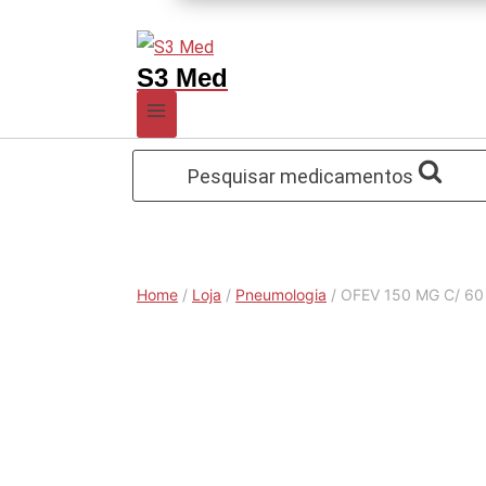
S3 Med
Pesquisar medicamentos
Home
/
Loja
/
Pneumologia
/
OFEV 150 MG C/ 60