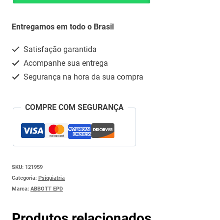
60COM
Whatsapp
(DIVALPROATO)
Entregamos em todo o Brasil
(C1)
Satisfação garantida
quantidade
Acompanhe sua entrega
Segurança na hora da sua compra
COMPRE COM SEGURANÇA
SKU:
121959
Categoria:
Psiquiatria
Marca:
ABBOTT EPD
Produtos relacionados