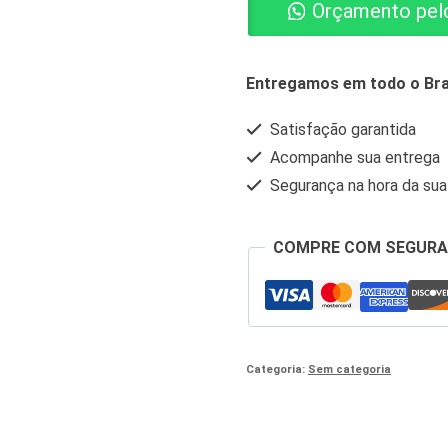
Orçamento pel
MG/ML
SOL
INJ
Entregamos em todo o Bra
IM
Satisfação garantida
X
Acompanhe sua entrega
2
Segurança na hora da su
ML
25
COMPRE COM SEGUR
AMP
CRIS
quantidade
Categoria:
Sem categoria