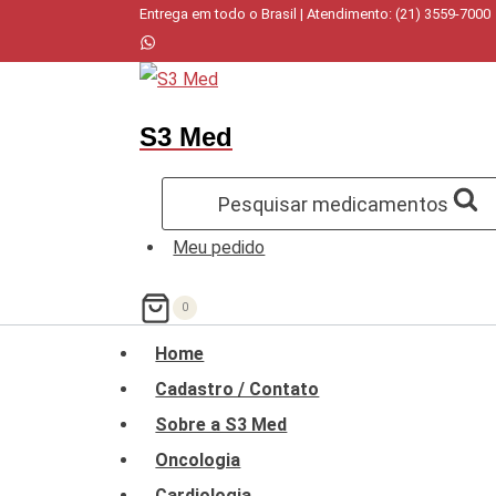
Pular
Entrega em todo o Brasil | Atendimento: (21) 3559-7000
para
o
Conteúdo
S3 Med
Pesquisar medicamentos
Meu pedido
0
Home
Cadastro / Contato
Sobre a S3 Med
Oncologia
Cardiologia