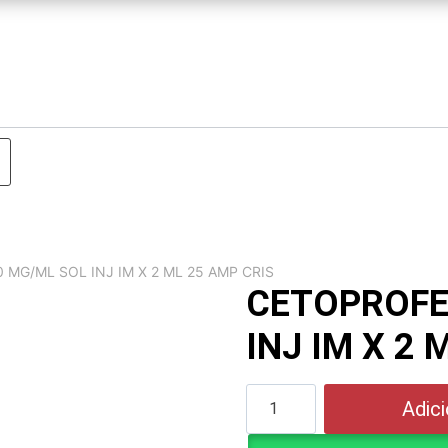
MG/ML SOL INJ IM X 2 ML 25 AMP CRIS
CETOPROFE
INJ IM X 2 
CETOPROFENO
Adici
50