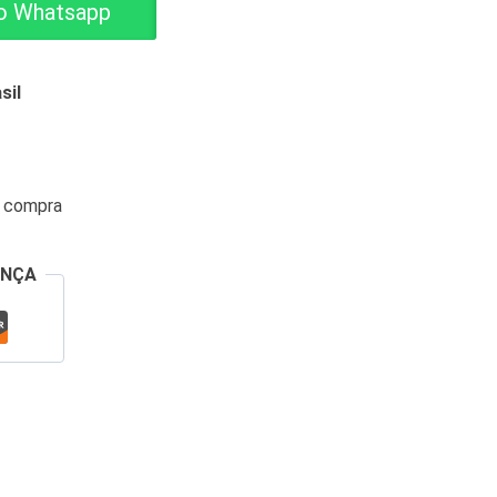
o Whatsapp
sil
a compra
ANÇA