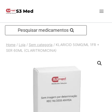
Pular
S3 Med
para
o
Conteúdo
Pesquisar medicamentos
Home
/
Loja
/
Sem categoria
/
KLARICID 50MG/ML 1FR +
SER 60ML (CLARITROMICINA)