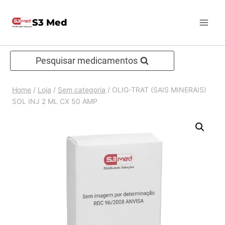
Pular
S3 Med
para
o
Conteúdo
Pesquisar medicamentos
Home
/
Loja
/
Sem categoria
/
OLIG-TRAT (SAIS MINERAIS)
SOL INJ 2 ML CX 50 AMP