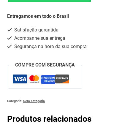
MINERAIS)
Whatsapp
SOL
Entregamos em todo o Brasil
INJ
Satisfação garantida
2
Acompanhe sua entrega
ML
Segurança na hora da sua compra
CX
50
COMPRE COM SEGURANÇA
AMP
quantidade
Categoria:
Sem categoria
Produtos relacionados