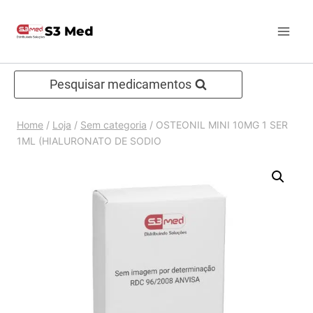
Pular
S3 Med
para
o
Conteúdo
Pesquisar medicamentos
Home
/
Loja
/
Sem categoria
/
OSTEONIL MINI 10MG 1 SER
1ML (HIALURONATO DE SODIO