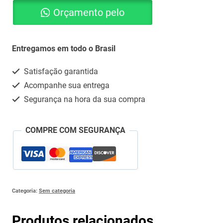
Orçamento pelo
10MG
1
Whatsapp
SER
Entregamos em todo o Brasil
1ML
Satisfação garantida
(HIALURONATO
Acompanhe sua entrega
DE
Segurança na hora da sua compra
SODIO
quantidade
COMPRE COM SEGURANÇA
Categoria:
Sem categoria
Produtos relacionados