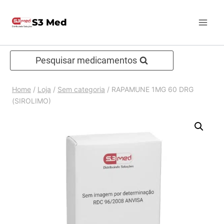
Pular
S3 Med
para
o
Conteúdo
Pesquisar medicamentos
Home
/
Loja
/
Sem categoria
/
RAPAMUNE 1MG 60 DRG
(SIROLIMO)