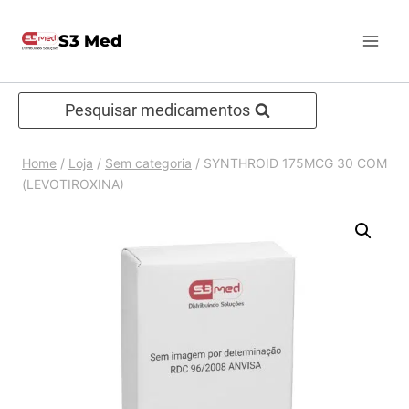
Pular
S3 Med
para
o
Conteúdo
Pesquisar medicamentos
Home
/
Loja
/
Sem categoria
/
SYNTHROID 175MCG 30 COM
(LEVOTIROXINA)