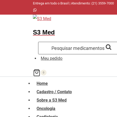
Pular
Entrega em todo o Brasil | Atendimento: (21) 3559-7000
para
o
Conteúdo
S3 Med
Pesquisar medicamentos
Meu pedido
0
Home
Cadastro / Contato
Sobre a S3 Med
Oncologia
Cardiologia