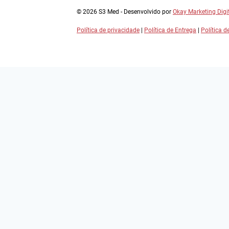
© 2026 S3 Med - Desenvolvido por
Okay Marketing Digi
Política de privacidade
|
Política de Entrega
|
Política 
Home
Cadastro / Contato
Sobre a S3 Med
Oncologia
Cardiologia
Endocrinologia
Ortopedia
Alternar
Todas as categorias
menu
Cardiologia
Clinica Medica
filho
Dermatologia
Endocrinologia
Hematologia
Neurologia