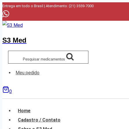
Pular
Entrega em todo o Brasil | Atendimento: (21) 3559-7000
para
o
Conteúdo
S3 Med
Pesquisar medicamentos
Meu pedido
0
Home
Cadastro / Contato