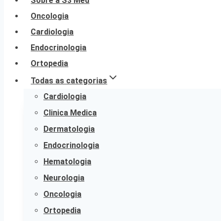
Sobre a S3 Med
Oncologia
Cardiologia
Endocrinologia
Ortopedia
Todas as categorias
Cardiologia
Clinica Medica
Dermatologia
Endocrinologia
Hematologia
Neurologia
Oncologia
Ortopedia