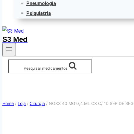
Pneumologia
Psiquiatria
S3 Med
Pesquisar medicamentos
Home
/
Loja
/
Cirurgia
/
NOXX 40 MG 0,4 ML CX C/ 10 SER DE S