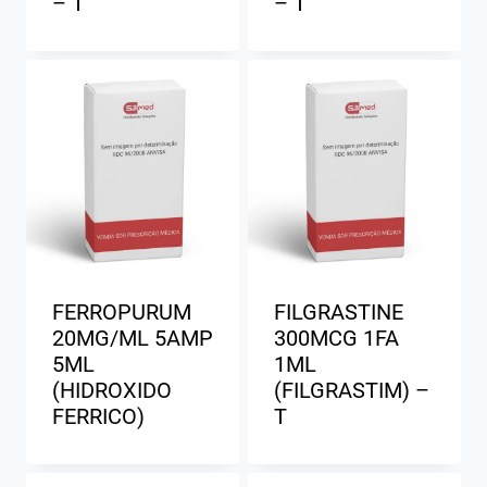
– T
– T
FERROPURUM
FILGRASTINE
20MG/ML 5AMP
300MCG 1FA
5ML
1ML
(HIDROXIDO
(FILGRASTIM) –
FERRICO)
T