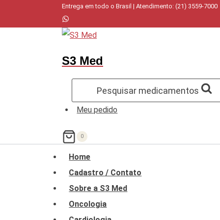
Pular
Entrega em todo o Brasil | Atendimento: (21) 3559-7000
para
o
Conteúdo
S3 Med
Pesquisar medicamentos
Meu pedido
0
Home
Cadastro / Contato
Sobre a S3 Med
Oncologia
Cardiologia