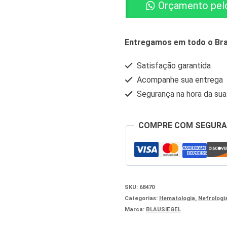
Orçamento pel
FA
1ML
(ALFAEPOETINA)
Entregamos em todo o Bra
-
Satisfação garantida
T
Acompanhe sua entrega
quantidade
Segurança na hora da su
COMPRE COM SEGUR
SKU:
68470
Categorias:
Hematologia
,
Nefrologi
Marca:
BLAUSIEGEL