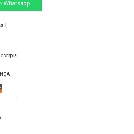
o Whatsapp
sil
a compra
ANÇA
a