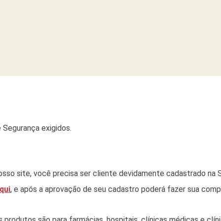
 Segurança exigidos.
sso site, você precisa ser cliente devidamente cadastrado na S
qui
, e após a aprovação de seu cadastro poderá fazer sua comp
rodutos são para farmácias, hospitais, clínicas médicas e clínic