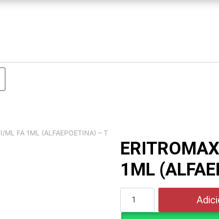
/ML FA 1ML (ALFAEPOETINA) – T
ERITROMAX 
1ML (ALFAE
ERITROMAX
Adici
10000UI/ML