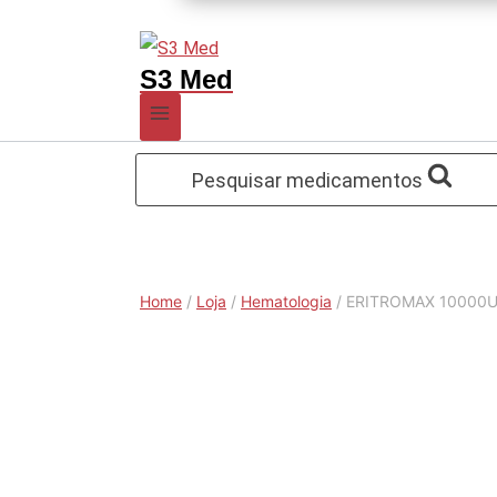
S3 Med
Pesquisar medicamentos
Home
/
Loja
/
Hematologia
/
ERITROMAX 10000UI