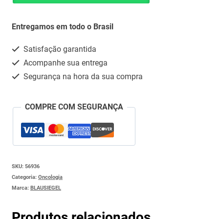
1ML
Whatsapp
(FILGRASTIM)
Entregamos em todo o Brasil
-
Satisfação garantida
T
Acompanhe sua entrega
quantidade
Segurança na hora da sua compra
COMPRE COM SEGURANÇA
SKU:
56936
Categoria:
Oncologia
Marca:
BLAUSIEGEL
Produtos relacionados