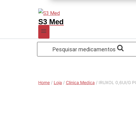
S3 Med
Pesquisar medicamentos
Home
/
Loja
/
Clinica Medica
/
IRUXOL 0,6UI/G