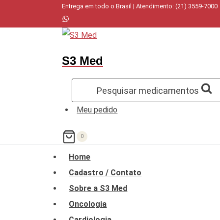
Pular
Entrega em todo o Brasil | Atendimento: (21) 3559-7000
para
o
Conteúdo
S3 Med
Pesquisar medicamentos
Meu pedido
0
Home
Cadastro / Contato
Sobre a S3 Med
Oncologia
Cardiologia