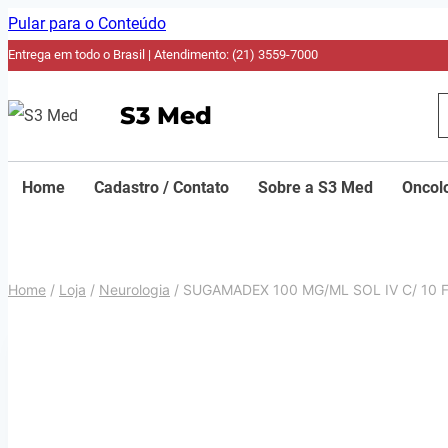
Pular para o Conteúdo
Entrega em todo o Brasil | Atendimento: (21) 3559-7000
S3 Med
Home
Cadastro / Contato
Sobre a S3 Med
Oncol
Home
/
Loja
/
Neurologia
/
SUGAMADEX 100 MG/ML SOL IV C/ 10 F