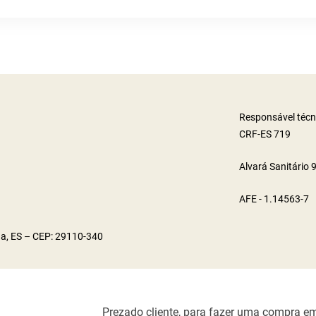
Responsável técn
CRF-ES 719
Alvará Sanitário
AFE - 1.14563-7
ha, ES – CEP: 29110-340
Prezado cliente, para fazer uma compra em 