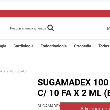
M
Pesquisar medicamentos
ogia
Cardiologia
Endocrinologia
Ortopedia
Todas 
A X 2 ML (BLAU)
SUGAMADEX 100 
C/ 10 FA X 2 ML 
SUGAMADEX
Adicionar ao 