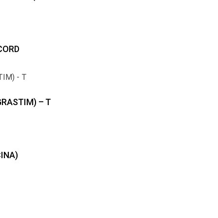
CORD
GRASTIM) – T
INA)