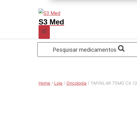
S3 Med
Pesquisar medicamentos
Home
/
Loja
/
Oncologia
/
TAFINLAR 75MG CX 12