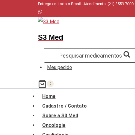
Pular
Entrega em todo o Brasil | Atendimento: (21) 3559-7000
para
o
Conteúdo
S3 Med
Pesquisar medicamentos
Meu pedido
0
Home
Cadastro / Contato
Sobre a S3 Med
Oncologia
Cardiologia